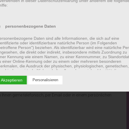
 verwenden in dieser Datenschutzerklärung unter anderem die folgend
iffe:
n auf meiner Homepage.
) personenbezogene Daten
rzubringen und ihnen zu einer besseren Lebensqualität zu
ersonenbezogene Daten sind alle Informationen, die sich auf eine
dentifizierte oder identifizierbare natürliche Person (im Folgenden
betroffene Person") beziehen. Als identifizierbar wird eine natürliche Pe
ngesehen, die direkt oder indirekt, insbesondere mittels Zuordnung zu
edenen Angebote:
iner Kennung wie einem Namen, zu einer Kennnummer, zu Standortda
ng mit Legasthenie, LRS, Lese-Rechtschreibschwäche,
u einer Online-Kennung oder zu einem oder mehreren besonderen
 ADHS, Hochbegabung, aber auch Hilfen und Angebote für
erkmalen, die Ausdruck der physischen, physiologischen, genetischen,
sychischen, wirtschaftlichen, kulturellen oder sozialen Identität dieser
atürlichen Person sind, identifiziert werden kann.
kenntnissen, evaluierten Programmen und Empfehlungen der
 Akzeptieren
Personalisieren
) betroffene Person
 Ihnen gerne telefonisch, per Email oder in einem persönlichen
etroffene Person ist jede identifizierte oder identifizierbare natürliche
erson, deren personenbezogene Daten von dem für die Verarbeitung
erantwortlichen verarbeitet werden.