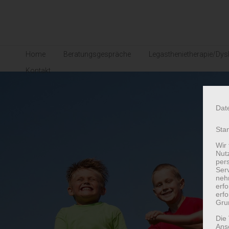
Home
Beratungsgespräche
Legasthenietherapie/Dysk
Kontakt
Dat
Sta
Wir
Nutz
per
Ser
neh
erf
erfo
Grun
Die
Ans