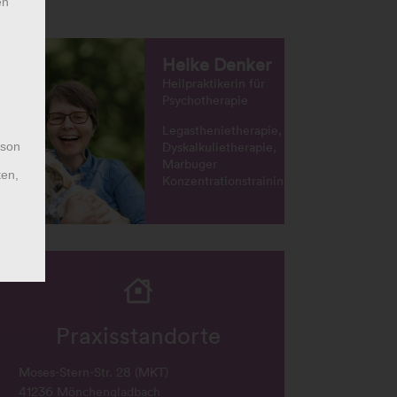
en
Heike Denker
Heilpraktikerin für
Psychotherapie
Legasthenietherapie,
Dyskalkulietherapie,
rson
Marbuger
ten,
Konzentrationstrainings
Praxisstandorte
Moses-Stern-Str. 28 (MKT)
41236 Mönchengladbach