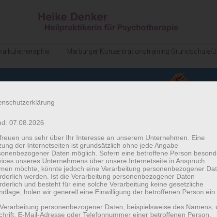
alkulietheraphie
Marburger Konzentrationstraining Grundschule/J
enschutzerklärung
nd: 07.08.2026
 freuen uns sehr über Ihr Interesse an unserem Unternehmen. Eine
ung der Internetseiten ist grundsätzlich ohne jede Angabe
sonenbezogener Daten möglich. Sofern eine betroffene Person besond
vices unseres Unternehmens über unsere Internetseite in Anspruch
men möchte, könnte jedoch eine Verarbeitung personenbezogener Da
orderlich werden. Ist die Verarbeitung personenbezogener Daten
rderlich und besteht für eine solche Verarbeitung keine gesetzliche
dlage, holen wir generell eine Einwilligung der betroffenen Person ein.
 Verarbeitung personenbezogener Daten, beispielsweise des Namens, 
chrift, E-Mail-Adresse oder Telefonnummer einer betroffenen Person,