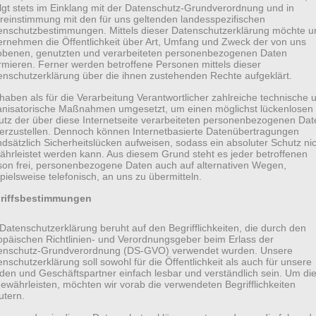
olgt stets im Einklang mit der Datenschutz-Grundverordnung und in
reinstimmung mit den für uns geltenden landesspezifischen
enschutzbestimmungen. Mittels dieser Datenschutzerklärung möchte u
ernehmen die Öffentlichkeit über Art, Umfang und Zweck der von uns
obenen, genutzten und verarbeiteten personenbezogenen Daten
rmieren. Ferner werden betroffene Personen mittels dieser
enschutzerklärung über die ihnen zustehenden Rechte aufgeklärt.
haben als für die Verarbeitung Verantwortlicher zahlreiche technische 
anisatorische Maßnahmen umgesetzt, um einen möglichst lückenlosen
utz der über diese Internetseite verarbeiteten personenbezogenen Dat
herzustellen. Dennoch können Internetbasierte Datenübertragungen
dsätzlich Sicherheitslücken aufweisen, sodass ein absoluter Schutz ni
ährleistet werden kann. Aus diesem Grund steht es jeder betroffenen
son frei, personenbezogene Daten auch auf alternativen Wegen,
pielsweise telefonisch, an uns zu übermitteln.
riffsbestimmungen
Datenschutzerklärung beruht auf den Begrifflichkeiten, die durch den
opäischen Richtlinien- und Verordnungsgeber beim Erlass der
enschutz-Grundverordnung (DS-GVO) verwendet wurden. Unsere
nschutzerklärung soll sowohl für die Öffentlichkeit als auch für unsere
den und Geschäftspartner einfach lesbar und verständlich sein. Um di
ewährleisten, möchten wir vorab die verwendeten Begrifflichkeiten
utern.