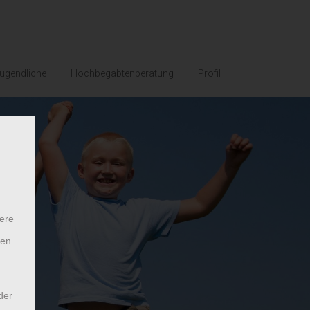
ugendliche
Hochbegabtenberatung
Profil
ere
ten
der