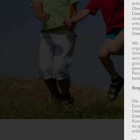
erf
Übe
Dat
Unt
erh
info
Dat
Wir 
org
Sch
sic
grun
gew
Per
beis
Beg
Die 
Eur
Dat
Date
Kun
zu g
erlä