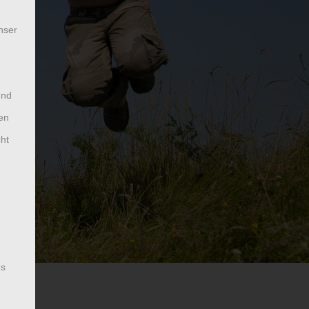
nser
und
en
cht
es